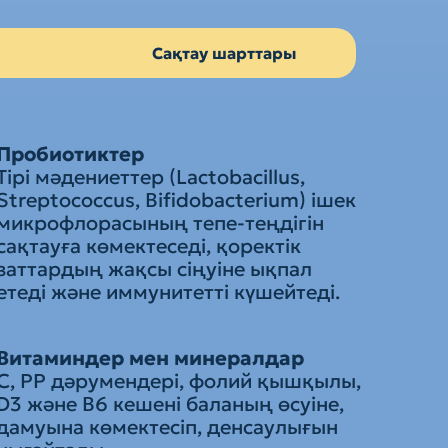
Сақтау шарттары
Пробиотиктер
Тірі мәдениеттер (Lactobacillus,
Streptococcus, Bifidobacterium) ішек
микрофлорасының тепе-теңдігін
сақтауға көмектеседі, қоректік
заттардың жақсы сіңуіне ықпал
етеді және иммунитетті күшейтеді.
Витаминдер мен минералдар
С, РР дәрумендері, фолий қышқылы,
D3 және B6 кешені баланың өсуіне,
дамуына көмектесіп, денсаулығын