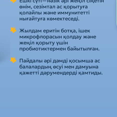
Ешкі сүті—нәзік әрі жеңіл сіңетін
өнім, сезімтал ас қорытуға
қолайлы және иммунитетті
нығайтуға көмектеседі.
Жылдам еритін ботқа, ішек
микрофлорасын қолдау және
жеңіл қорыту үшін
пробиотиктермен байытылған.
Пайдалы әрі дәмді қосымша ас
балалардың өсуі мен дамуына
қажетті дәрумендерді қамтиды.