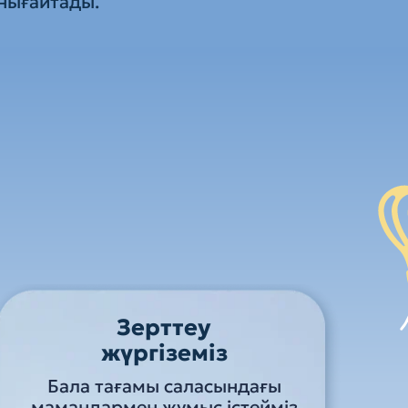
нығайтады.
Зерттеу
жүргіземіз
Бала тағамы саласындағы
мамандармен жұмыс істейміз