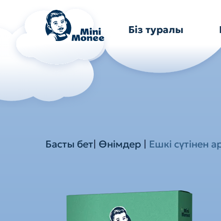
Біз туралы
Басты бет
|
Өнімдер
|
Ешкі сүтінен а