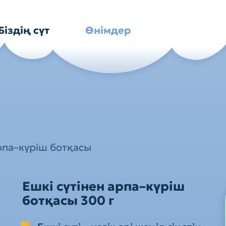
Біздің сүт
Өнімдер
рпа–күріш ботқасы
Ешкі сүтінен арпа–күріш
ботқасы
300 г