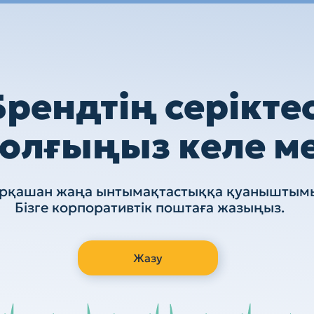
Брендтің серіктес
олғыңыз келе м
әрқашан жаңа ынтымақтастыққа қуаныштым
Бізге корпоративтік поштаға жазыңыз.
Жазу