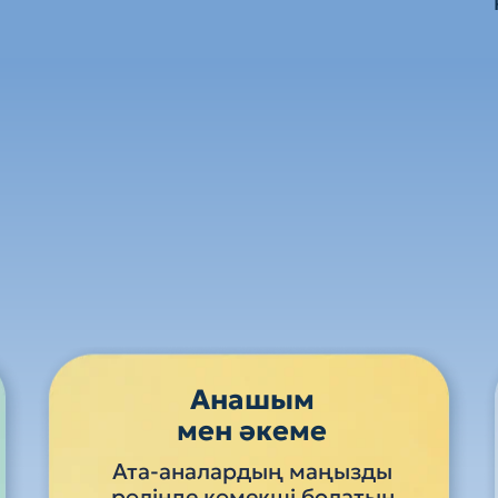
Анашым
мен әкеме
Ата-аналардың маңызды
рөлінде көмекші болатын