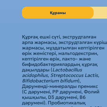
Құрамы
Құрғақ ешкі сүті, экструдталған
арпа жармасы, экструдталған күрі
жармасы, мұздатылған кептірілген
өрік жемістері, мальтодекстрин,
кептірілген өрік, лакто– және
бифидобактериялардың құрғақ
дақылдары (
Lactobacillus
acidophilus, Streptococcus Lactis,
Bifidobacterium bifidum
),
Дәруменді-минералды премикс
(С дәрумені, РР дәрумені, Фолий
қышқылы, D3 дәрумені, B6
дәрумені). Пробиотикалық