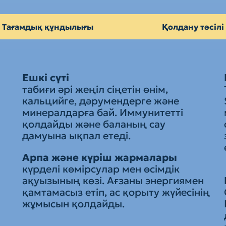
Тағамдық құндылығы
Қолдану тәсілі
Ешкі сүті
ш
табиғи әрі жеңіл сіңетін өнім,
кальцийге, дәрумендерге және
минералдарға бай. Иммунитетті
қолдайды және баланың сау
дамуына ықпал етеді.
Арпа және күріш жармалары
күрделі көмірсулар мен өсімдік
ақуызының көзі. Ағзаны энергиямен
қамтамасыз етіп, ас қорыту жүйесінің
жұмысын қолдайды.