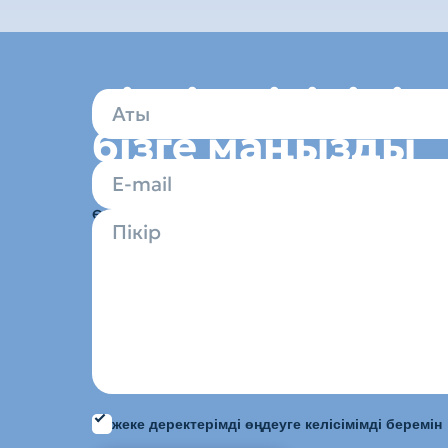
Сіздің пікіріңіз
бізге маңызды
Бізге жазыңыз! Өз тарихыңызды айтың
өнім туралы пікір қалдырыңыз.
жеке деректерімді
өңдеуге келісімімді беремін