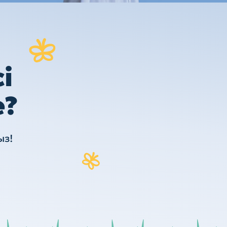
і
е?
ыз!