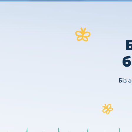
Жіберу
б
Біз 